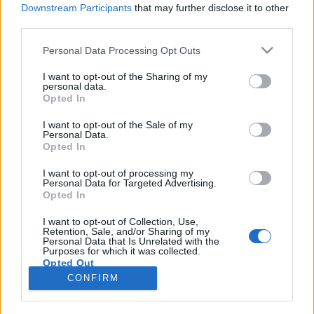
Downstream Participants
that may further disclose it to other
third parties.
Please note that this website/app uses one or more Google
Personal Data Processing Opt Outs
services and may gather and store information including but
Hogyan lehetséges élő tudáshoz
not limited to your visit or usage behaviour. You may click to
I want to opt-out of the Sharing of my
personal data.
grant or deny consent to Google and its third-party tags to
jutni?
Opted In
use your data for below specified purposes in below Google
A tanítás és a tanulás természete
consent section.
I want to opt-out of the Sale of my
Personal Data.
Dr. Tóth Emese orvosszexológus
•
2025. augusztus 04.
0
Opted In
Mit jelent az élő tudás avagy a tudás élete? A tudás
I want to opt-out of processing my
Personal Data for Targeted Advertising.
avagy a rendezett információk, itt élnek körülöttünk,
Opted In
velünk, bennünk. Ez az adott helyzetünk. A tudás
számunkra szükséges, hiszen meg kell tudnunk,
I want to opt-out of Collection, Use,
Retention, Sale, and/or Sharing of my
hogy mi ez, hol vagyunk benne, mi zajlik itt, miért és
Personal Data that Is Unrelated with the
hogyan éljünk ezzel, vagy hogyan…
Purposes for which it was collected.
Opted Out
CONFIRM
Google consents